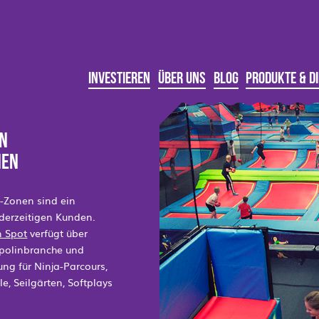
Investieren
Über uns
Blog
Produkte & D
EN
HEN
b-Zonen sind ein
derzeitigen Kunden.
n Spot
verfügt über
mpolinbranche und
ung für Ninja-Parcours,
e, Seilgärten, Softplays