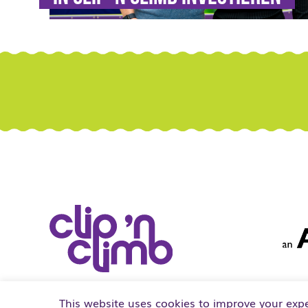
All rights reserved © Clip ‘n Climb
This website uses cookies to improve your expe