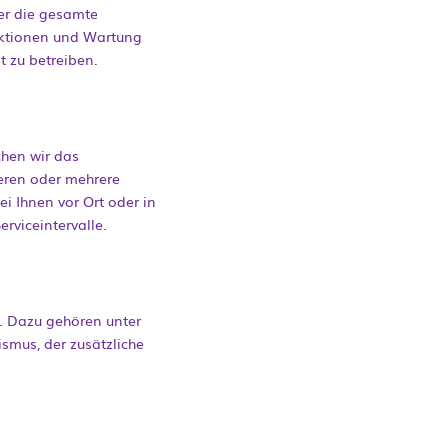
ber die gesamte
ektionen und Wartung
t zu betreiben.
chen wir das
eren oder mehrere
i Ihnen vor Ort oder in
rviceintervalle.
e. Dazu gehören unter
mus, der zusätzliche