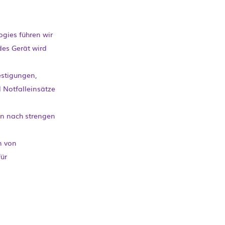
ogies führen wir
es Gerät wird
estigungen,
 Notfalleinsätze
en nach strengen
n von
ür