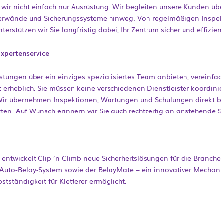
rn wir nicht einfach nur Ausrüstung. Wir begleiten unsere Kunden ü
tterwände und Sicherungssysteme hinweg. Von regelmäßigen Insp
terstützen wir Sie langfristig dabei, Ihr Zentrum sicher und effizien
Expertenservice
istungen über ein einziges spezialisiertes Team anbieten, vereinfa
erheblich. Sie müssen keine verschiedenen Dienstleister koordini
Wir übernehmen Inspektionen, Wartungen und Schulungen direkt be
ten. Auf Wunsch erinnern wir Sie auch rechtzeitig an anstehende Se
n entwickelt Clip ’n Climb neue Sicherheitslösungen für die Branch
to-Belay-System sowie der BelayMate – ein innovativer Mechanis
stständigkeit für Kletterer ermöglicht.