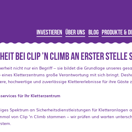
Investieren
Über uns
Blog
Produkte & D
eit bei Clip ’n Climb an erster Stelle 
cherheit nicht nur ein Begriff – sie bildet die Grundlage unseres g
b eines Kletterzentrums große Verantwortung mit sich bringt. Desha
ere, hochwertige und zuverlässige Klettererlebnisse für ihre Gäste 
ervices für Ihr Kletterzentrum
diges Spektrum an Sicherheitsdienstleistungen für Kletteranlagen 
einmal von Clip ’n Climb stammen – wir prüfen und warten untersc
ystem.