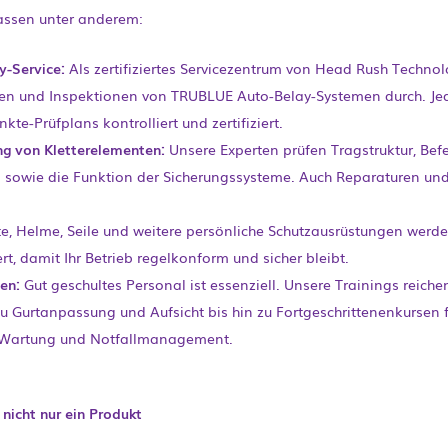
assen unter anderem:
-Service:
Als zertifiziertes Servicezentrum von Head Rush Technol
en und Inspektionen von TRUBLUE Auto-Belay-Systemen durch. Jed
te-Prüfplans kontrolliert und zertifiziert.
ng von Kletterelementen:
Unsere Experten prüfen Tragstruktur, Bef
sowie die Funktion der Sicherungssysteme. Auch Reparaturen und
e, Helme, Seile und weitere persönliche Schutzausrüstungen werd
rt, damit Ihr Betrieb regelkonform und sicher bleibt.
en:
Gut geschultes Personal ist essenziell. Unsere Trainings reiche
 Gurtanpassung und Aufsicht bis hin zu Fortgeschrittenenkursen f
 Wartung und Notfallmanagement.
nicht nur ein Produkt