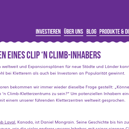
Investieren
Über uns
Blog
Produkte & D
en eines Clip ‘n Climb-Inhabers
n weltweit und Expansionsplänen für neue Städte und Länder kan
hl bei Kletterern als auch bei Investoren an Popularität gewinnt.
ren bekommen wir immer wieder dieselbe Frage gestellt: „Können 
lip ‘n Climb-Kletterzentrums zu sein?“ Um potenziellen Inhabern ein
mit einem unserer führenden Kletterzentren weltweit gesprochen.
mb Laval
, Kanada, ist Daniel Mongrain. Seine Geschichte bis hin z
auso, wie die vieler anderer unserer Inhaber: mit seiner eigenen Cl