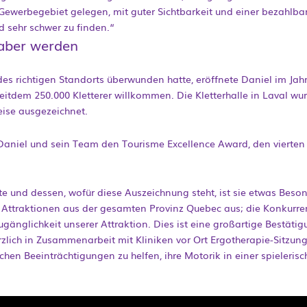
ewerbegebiet gelegen, mit guter Sichtbarkeit und einer bezahlbar
 sehr schwer zu finden.“
haber werden
s richtigen Standorts überwunden hatte, eröffnete Daniel im Jahr 
seitdem 250.000 Kletterer willkommen. Die Kletterhalle in Laval wu
eise ausgezeichnet.
aniel und sein Team den Tourisme Excellence Award, den vierten s
e und dessen, wofür diese Auszeichnung steht, ist sie etwas Beso
Attraktionen aus der gesamten Provinz Quebec aus; die Konkurrenz
ugänglichkeit unserer Attraktion. Dies ist eine großartige Bestäti
zlich in Zusammenarbeit mit Kliniken vor Ort Ergotherapie-Sitzun
chen Beeinträchtigungen zu helfen, ihre Motorik in einer spieler