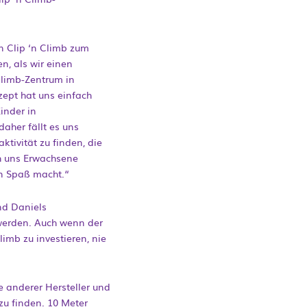
n Clip ‘n Climb zum
n, als wir einen
Climb-Zentrum in
ept hat uns einfach
Kinder in
daher fällt es uns
ktivität zu finden, die
ch uns Erwachsene
en Spaß macht.“
d Daniels
 werden. Auch wenn der
imb zu investieren, nie
e anderer Hersteller und
u finden. 10 Meter