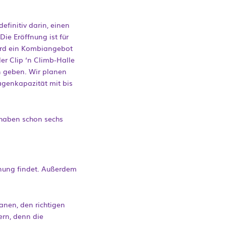
definitiv darin, einen
Die Eröffnung ist für
ird ein Kombiangebot
er Clip ‘n Climb-Halle
n geben. Wir planen
agenkapazität mit bis
r haben schon sechs
“
ennung findet. Außerdem
lanen, den richtigen
ern, denn die