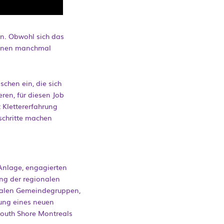
en. Obwohl sich das
tionen manchmal
chen ein, die sich
ren, für diesen Job
 Klettererfahrung
tschritte machen
Anlage, engagierten
ng der regionalen
kalen Gemeindegruppen,
nung eines neuen
outh Shore Montreals