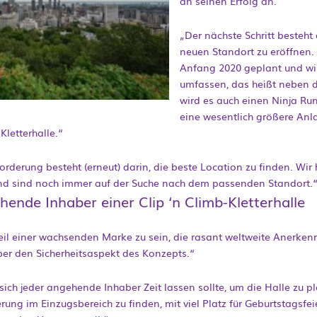
an seinen Erfolg an.
„Der nächste Schritt besteht 
neuen Standort zu eröffnen. 
Anfang 2020 geplant und w
umfassen, das heißt neben d
wird es auch einen Ninja Ru
eine wesentlich größere Anl
Kletterhalle.“
rderung besteht (erneut) darin, die beste Location zu finden. Wi
nd sind noch immer auf der Suche nach dem passenden Standort.
hende Inhaber einer Clip ‘n Climb-Kletterhalle
, Teil einer wachsenden Marke zu sein, die rasant weltweite Anerk
über den Sicherheitsaspekt des Konzepts.“
sich jeder angehende Inhaber Zeit lassen sollte, um die Halle zu p
rung im Einzugsbereich zu finden, mit viel Platz für Geburtstagsfei