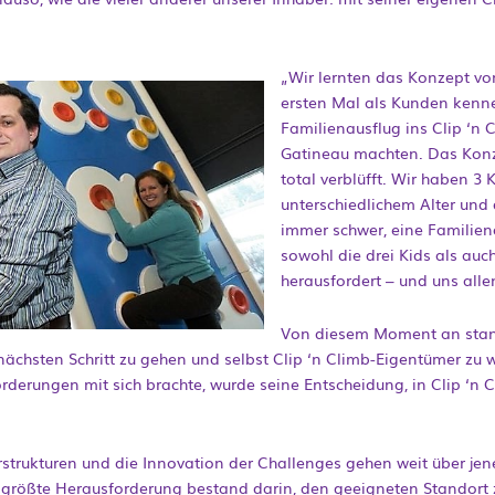
„Wir lernten das Konzept vo
ersten Mal als Kunden kenne
Familienausflug ins Clip ‘n 
Gatineau machten. Das Konz
total verblüfft. Wir haben 3 
unterschiedlichem Alter und 
immer schwer, eine Familiena
sowohl die drei Kids als au
herausfordert – und uns all
Von diesem Moment an stan
nächsten Schritt zu gehen und selbst Clip ‘n Climb-Eigentümer zu
derungen mit sich brachte, wurde seine Entscheidung, in Clip ‘n Cl
erstrukturen und die Innovation der Challenges gehen weit über jen
größte Herausforderung bestand darin, den geeigneten Standort z