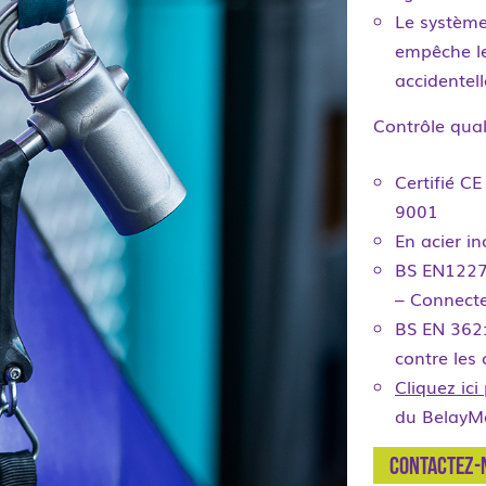
Le système
empêche le
accidentel
Contrôle quali
Certifié CE
9001
En acier i
BS EN12275
– Connect
BS EN 362:
contre les
Cliquez ici
du BelayM
Contactez-n