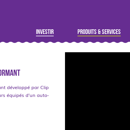
Investir
Produits & Services
formant
ant développé par Clip
urs équipés d’un auto-